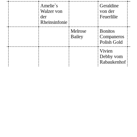
Amelie`s
Geraldine
Walzer von
von der
der
Feuerlilie
Rheinsinfonie
Melrose
Bonitos
Bailey
Companeros
Polish Gold
Vivien
Debby vom
Rabaukenhof