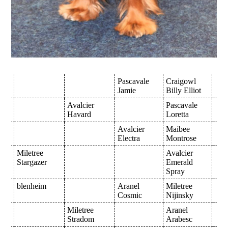
Pascavale
Craigowl
Jamie
Billy Elliot
Avalcier
Pascavale
Havard
Loretta
Avalcier
Maibee
Electra
Montrose
Miletree
Avalcier
Stargazer
Emerald
Spray
blenheim
Aranel
Miletree
Cosmic
Nijinsky
Miletree
Aranel
Stradom
Arabesc