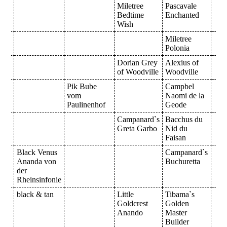
Miletree
Pascavale
Bedtime
Enchanted
Wish
Miletree
Polonia
Dorian Grey
Alexius of
of Woodville
Woodville
Pik Bube
Campbel
vom
Naomi de la
Paulinenhof
Geode
Campanard`s
Bacchus du
Greta Garbo
Nid du
Faisan
Black Venus
Campanard`s
Ananda von
Buchuretta
der
Rheinsinfonie
black & tan
Little
Tibama`s
Goldcrest
Golden
Anando
Master
Builder